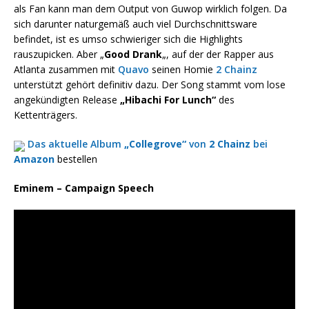
als Fan kann man dem Output von Guwop wirklich folgen. Da
sich darunter naturgemäß auch viel Durchschnittsware
befindet, ist es umso schwieriger sich die Highlights
rauszupicken. Aber „
Good Drank
„, auf der der Rapper aus
Atlanta zusammen mit
Quavo
seinen Homie
2 Chainz
unterstützt gehört definitiv dazu. Der Song stammt vom lose
angekündigten Release
„Hibachi For Lunch“
des
Kettenträgers.
Das aktuelle Album
„Collegrove“
von
2 Chainz
bei
Amazon
bestellen
Eminem – Campaign Speech