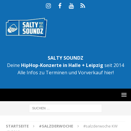
SALTY SOUNDZ
Deine
HipHop-Konzerte in Halle + Leipzig
seit 2014
Alle Infos zu Terminen und Vorverkauf hier!
STARTSEITE
#SALZDERWOCHE
#salzderwoche KW