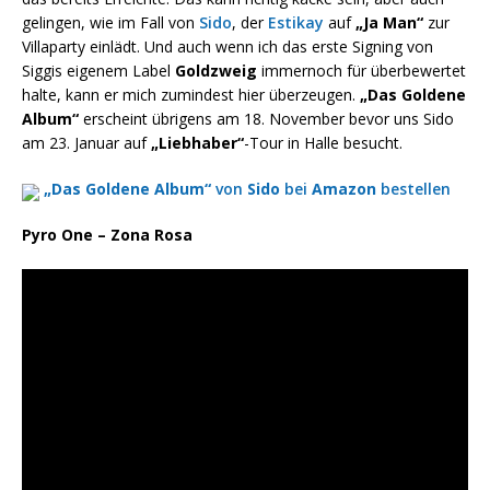
gelingen, wie im Fall von
Sido
, der
Estikay
auf
„Ja Man“
zur
Villaparty einlädt. Und auch wenn ich das erste Signing von
Siggis eigenem Label
Goldzweig
immernoch für überbewertet
halte, kann er mich zumindest hier überzeugen.
„Das Goldene
Album“
erscheint übrigens am 18. November bevor uns Sido
am 23. Januar auf
„Liebhaber“
-Tour in Halle besucht.
„Das Goldene Album“
von
Sido
bei
Amazon
bestellen
Pyro One – Zona Rosa