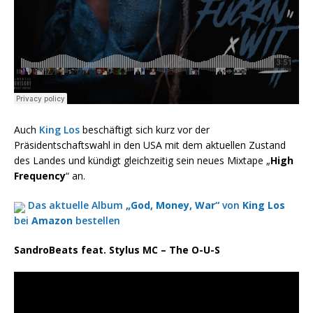
Auch
King Los
beschäftigt sich kurz vor der
Präsidentschaftswahl in den USA mit dem aktuellen Zustand
des Landes und kündigt gleichzeitig sein neues Mixtape „
High
Frequency
“ an.
Das aktuelle Album
„God, Money, War“
von
King Los
bei
Amazon
bestellen
SandroBeats feat. Stylus MC – The O-U-S