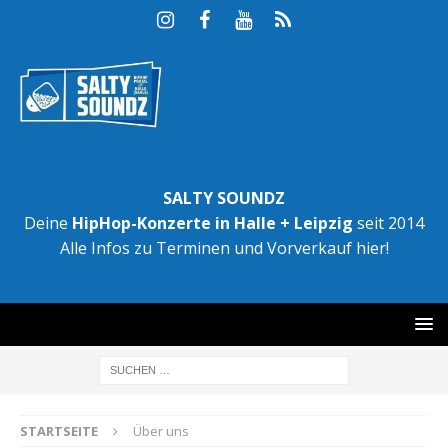
SALTY SOUNDZ
Deine
HipHop-Konzerte in Halle + Leipzig
seit 2014
Alle Infos zu Terminen und Vorverkauf hier!
STARTSEITE
Über uns