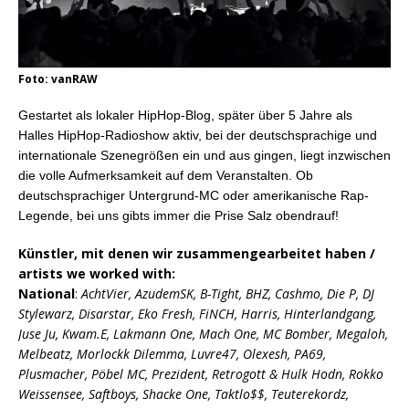
Foto: vanRAW
Gestartet als lokaler HipHop-Blog, später über 5 Jahre als
Halles HipHop-Radioshow aktiv, bei der deutschsprachige und
internationale Szenegrößen ein und aus gingen, liegt inzwischen
die volle Aufmerksamkeit auf dem Veranstalten. Ob
deutschsprachiger Untergrund-MC oder amerikanische Rap-
Legende, bei uns gibts immer die Prise Salz obendrauf!
Künstler, mit denen wir zusammengearbeitet haben /
artists we worked with:
National
:
AchtVier, AzudemSK, B-Tight, BHZ, Cashmo, Die P, DJ
Stylewarz, Disarstar, Eko Fresh, FiNCH, Harris, Hinterlandgang,
Juse Ju, Kwam.E, Lakmann One, Mach One, MC Bomber, Megaloh,
Melbeatz, Morlockk Dilemma, Luvre47, Olexesh, PA69,
Plusmacher, Pöbel MC, Prezident, Retrogott & Hulk Hodn, Rokko
Weissensee, Saftboys, Shacke One, Taktlo$$, Teuterekordz,