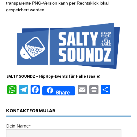
transparente PNG-Version kann per Rechtsklick lokal
gespeichert werden.
SALTY SOUNDZ – HipHop-Events für Halle (Saale)
W
T
F
E
P
T
Share
h
e
a
m
r
e
a
l
c
a
i
i
KONTAKTFORMULAR
t
e
e
i
n
l
Dein Name*
s
g
b
l
t
e
A
r
o
n