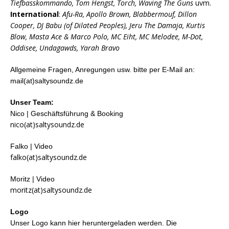
Tiefbasskommando, Tom Hengst, Torch, Waving The Guns
uvm.
International
:
Afu-Ra, Apollo Brown, Blabbermouf, Dillon
Cooper, DJ Babu (of Dilated Peoples), Jeru The Damaja, Kurtis
Blow, Masta Ace & Marco Polo, MC Eiht, MC Melodee, M-Dot,
Oddisee, Undagawds, Yarah Bravo
Allgemeine Fragen, Anregungen usw. bitte per E-Mail an:
mail(at)saltysoundz.de
Unser Team:
Nico | Geschäftsführung & Booking
nico(at)saltysoundz.de
Falko | Video
falko(at)saltysoundz.de
Moritz | Video
moritz(at)saltysoundz.de
Logo
Unser Logo kann hier heruntergeladen werden. Die