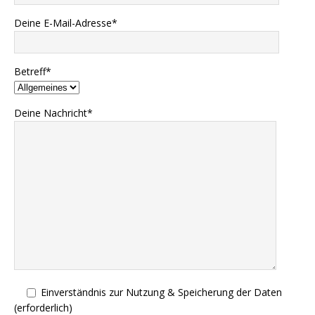
p
a
o
Deine E-Mail-Adresse*
p
m
k
Betreff*
Deine Nachricht*
Einverständnis zur Nutzung & Speicherung der Daten
(erforderlich)