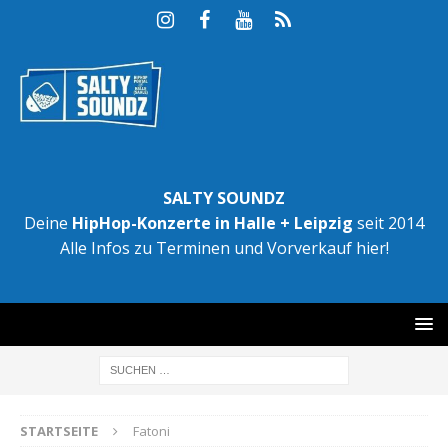
SALTY SOUNDZ
Deine
HipHop-Konzerte in Halle + Leipzig
seit 2014
Alle Infos zu Terminen und Vorverkauf hier!
STARTSEITE
Fatoni