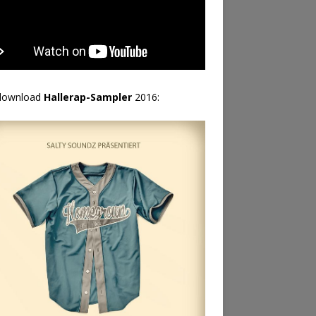
download
Hallerap-Sampler
2016: