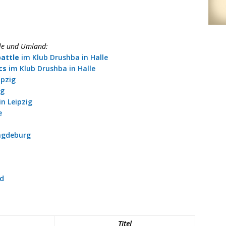
lle und Umland:
attle
im Klub Drushba in Halle
cs
im Klub Drushba in Halle
ipzig
ig
in Leipzig
e
Magdeburg
d
Titel