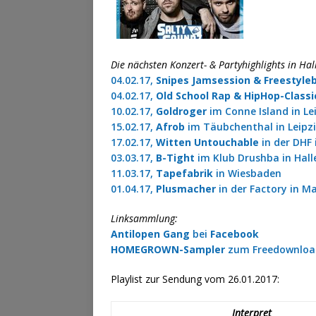
Die nächsten Konzert- & Partyhighlights in Ha
04.02.17,
Snipes
Jamsession & Freestyleb
04.02.17,
Old School Rap & HipHop-Classi
10.02.17,
Goldroger
im Conne Island in Le
15.02.17,
Afrob
im Täubchenthal in Leipz
17.02.17,
Witten Untouchable
in der DHF 
03.03.17,
B-Tight
im Klub Drushba in Hall
11.03.17,
Tapefabrik
in Wiesbaden
01.04.17,
Plusmacher
in der Factory in 
Linksammlung:
Antilopen Gang
bei
Facebook
HOMEGROWN-Sampler
zum Freedownloa
Playlist zur Sendung vom 26.01.2017:
Interpret