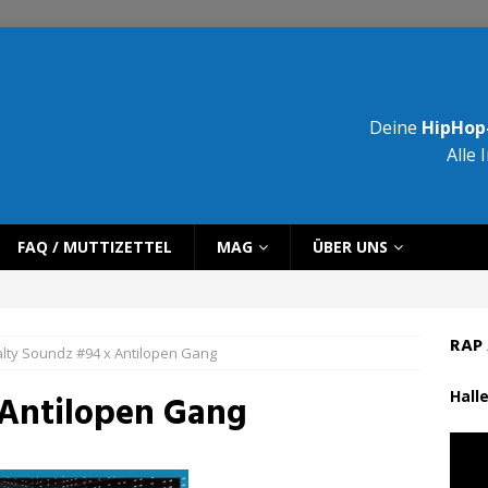
Deine
HipHop-
Alle 
FAQ / MUTTIZETTEL
MAG
ÜBER UNS
RAP 
lty Soundz #94 x Antilopen Gang
Halle
 Antilopen Gang