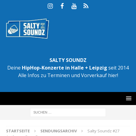
SALTY SOUNDZ
Deine
HipHop-Konzerte in Halle + Leipzig
seit 2014
Alle Infos zu Terminen und Vorverkauf hier!
STARTSEITE
SENDUNGSARCHIV
Salty Soundz #27