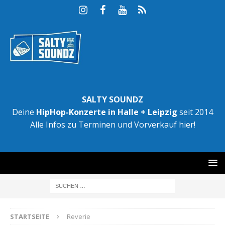
SALTY SOUNDZ
Deine
HipHop-Konzerte in Halle + Leipzig
seit 2014
Alle Infos zu Terminen und Vorverkauf hier!
STARTSEITE
Reverie