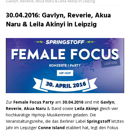
Gavlyn, Reverie, Akua Naru & Leila Akinyi in Leipzig
30.04.2016: Gavlyn, Reverie, Akua
Naru & Leila Akinyi in Leipzig
Zur
Female Focus Party
am
30.04.2016
sind mit
Gavlyn
,
Reverie
,
Akua Naru
& Band sowie
Leila Akinyi
gleich vier
hochkarätige HipHop-Musikerinnen geladen. Die
Veranstaltungsreihe, die das Berliner Label
Springstoff
letztes
Jahr im Leipziger
Conne Island
etabliert hat, legt den Fokus