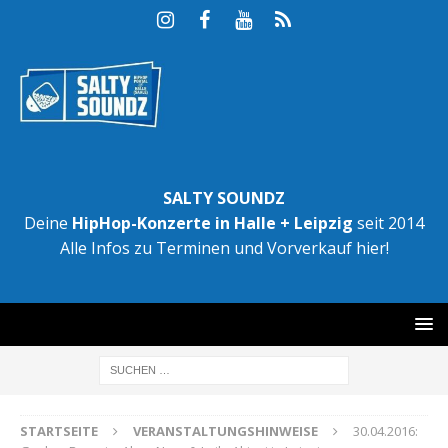
SALTY SOUNDZ
Deine
HipHop-Konzerte in Halle + Leipzig
seit 2014
Alle Infos zu Terminen und Vorverkauf hier!
STARTSEITE
VERANSTALTUNGSHINWEISE
30.04.2016: