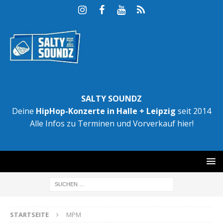
SALTY SOUNDZ
Deine
HipHop-Konzerte in Halle + Leipzig
seit 2014
Alle Infos zu Terminen und Vorverkauf hier!
STARTSEITE
MPM