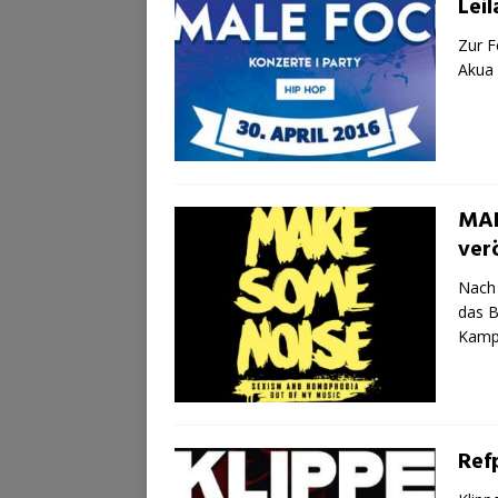
Leil
Zur F
Akua 
MAK
verö
Nach 
das B
Kamp
Refp