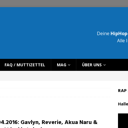
Deine
HipHop-
Alle 
FAQ / MUTTIZETTEL
MAG
ÜBER UNS
RAP 
Halle
04.2016: Gavlyn, Reverie, Akua Naru &