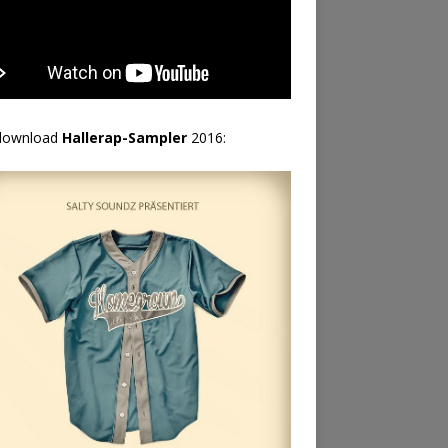
download
Hallerap-Sampler
2016: