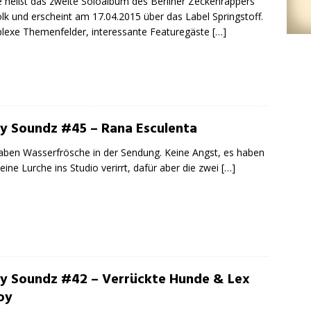
e heißt das zweite Soloalbum des Berliner Zeckenrappers
lk und erscheint am 17.04.2015 über das Label Springstoff.
exe Themenfelder, interessante Featuregäste
[…]
ty Soundz #45 – Rana Esculenta
aben Wasserfrösche in der Sendung. Keine Angst, es haben
keine Lurche ins Studio verirrt, dafür aber die zwei
[…]
ty Soundz #42 – Verrückte Hunde & Lex
oy