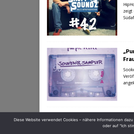
HipHo
zeigt
Südaf
„Pu
Fra
Sooke
Veröf
angek
Diese Website verwendet Cookies – nähere Informationen dazu u
oder auf "Ich st
SALTY SOUNDZ - HipHop-Events in Halle (Saale) | C