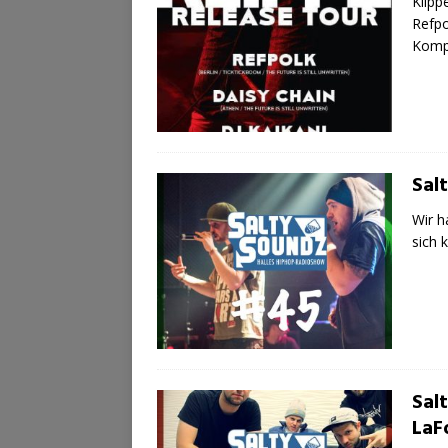
Klipp
Refpo
Kompl
Sal
Wir h
sich 
Sal
LaF