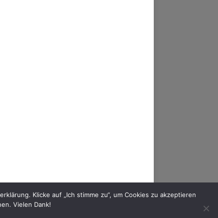
AM
FACEBOOK
YOUTUBE
MIXCLOUD
klärung. Klicke auf „Ich stimme zu“, um Cookies zu akzeptieren
nen. Vielen Dank!