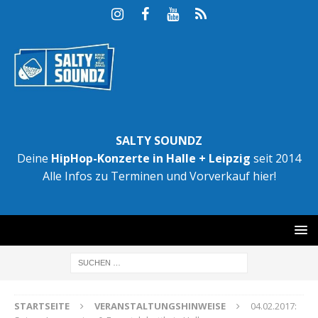
SALTY SOUNDZ
Deine
HipHop-Konzerte in Halle + Leipzig
seit 2014
Alle Infos zu Terminen und Vorverkauf hier!
STARTSEITE
VERANSTALTUNGSHINWEISE
04.02.2017: