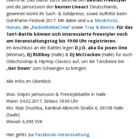
und die Jamsession den
besten Liveact
Deutschlands,
gewinnen könnt ihr Sach- & Geldpreise, sowie Auftritte beim
Out4Fame-Festival 2017. Mit dabei sind u.a.
Moskitozz
,
Hanan
, die „
RadioMoMaCrew
“ sowie
Tray & Benito
.
Für das
1on1-Battle können sich interessierte Freestyler noch
am Veranstaltungstag bis 19:00 Uhr registrieren.
Im Anschluss an die Battles legen
D.J.O. aka Da Josen One
(Weimar),
DJ RUDboy
(Halle) &
DJ McCracken
(Halle) für euch
Oldschoolrap & HipHop-Classics auf, um die Tanzbeine bei
„
Get Down
“ zum Schwingen zu bringen.
Alle Infos im Überblick:
Was: Snipes Jamsession & Freestylebattle in Halle
Wann: 04.02.2017, Einlass 18:00 Uhr
Wo: Klub Drushba, Kardinal-Albrecht-Straße 6, 06108 Halle
(Saale)
Wieviel: 6,00€ VVK
Hier gehts zur
Facebook-Veranstaltung
.