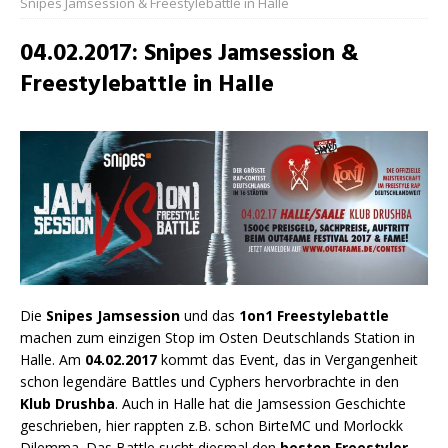
Snipes Jamsession & Freestylebattle in Halle
04.02.2017: Snipes Jamsession &
Freestylebattle in Halle
Die
Snipes Jamsession
und das
1on1
Freestylebattle
machen zum einzigen Stop im Osten Deutschlands Station in
Halle. Am
04.02.2017
kommt das Event, das in Vergangenheit
schon legendäre Battles und Cyphers hervorbrachte in den
Klub Drushba
. Auch in Halle hat die Jamsession Geschichte
geschrieben, hier rappten z.B. schon BirteMC und Morlockk
Dilemma. Das Battle sucht diesmal den
besten Freestyler