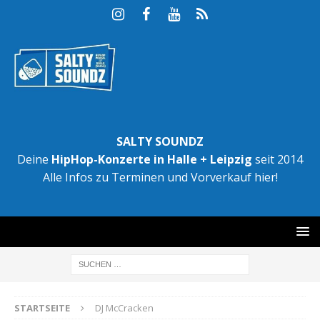
SALTY SOUNDZ
Deine
HipHop-Konzerte in Halle + Leipzig
seit 2014
Alle Infos zu Terminen und Vorverkauf hier!
STARTSEITE
DJ McCracken