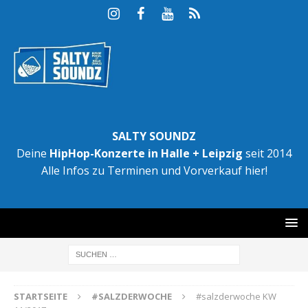
SALTY SOUNDZ
Deine
HipHop-Konzerte in Halle + Leipzig
seit 2014
Alle Infos zu Terminen und Vorverkauf hier!
STARTSEITE
#SALZDERWOCHE
#salzderwoche KW