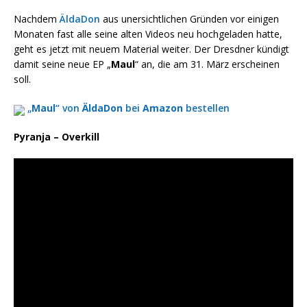
Nachdem
ÄldaDon
aus unersichtlichen Gründen vor einigen
Monaten fast alle seine alten Videos neu hochgeladen hatte,
geht es jetzt mit neuem Material weiter. Der Dresdner kündigt
damit seine neue EP „
Maul
“ an, die am 31. März erscheinen
soll.
„
Maul
“ von
ÄldaDon
bei
Amazon
bestellen
Pyranja – Overkill