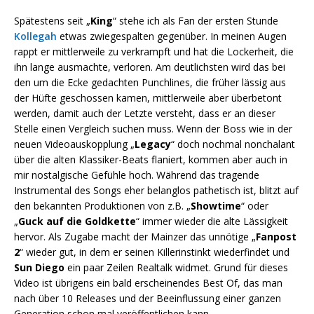
Spätestens seit „
King
“ stehe ich als Fan der ersten Stunde
Kollegah
etwas zwiegespalten gegenüber. In meinen Augen
rappt er mittlerweile zu verkrampft und hat die Lockerheit, die
ihn lange ausmachte, verloren. Am deutlichsten wird das bei
den um die Ecke gedachten Punchlines, die früher lässig aus
der Hüfte geschossen kamen, mittlerweile aber überbetont
werden, damit auch der Letzte versteht, dass er an dieser
Stelle einen Vergleich suchen muss. Wenn der Boss wie in der
neuen Videoauskopplung „
Legacy
“ doch nochmal nonchalant
über die alten Klassiker-Beats flaniert, kommen aber auch in
mir nostalgische Gefühle hoch. Während das tragende
Instrumental des Songs eher belanglos pathetisch ist, blitzt auf
den bekannten Produktionen von z.B. „
Showtime
“ oder
„
Guck auf die Goldkette
“ immer wieder die alte Lässigkeit
hervor. Als Zugabe macht der Mainzer das unnötige „
Fanpost
2
“ wieder gut, in dem er seinen Killerinstinkt wiederfindet und
Sun Diego
ein paar Zeilen Realtalk widmet. Grund für dieses
Video ist übrigens ein bald erscheinendes Best Of, das man
nach über 10 Releases und der Beeinflussung einer ganzen
Generation schon mal veröffentlichen kann.