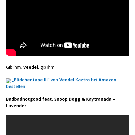
Gib ihm,
Veedel
, gib ihm!
„
Büdchentape III
“ von
Veedel Kaztro
bei
Amazon
bestellen
Badbadnotgood feat. Snoop Dogg & Kaytranada –
Lavender