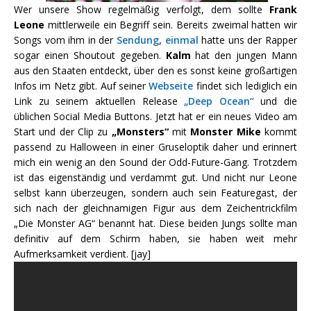
Wer unsere Show regelmäßig verfolgt, dem sollte
Frank
Leone
mittlerweile ein Begriff sein. Bereits zweimal hatten wir
Songs vom ihm in der
Sendung
,
einmal
hatte uns der Rapper
sogar einen Shoutout gegeben.
Kalm
hat den jungen Mann
aus den Staaten entdeckt, über den es sonst keine großartigen
Infos im Netz gibt. Auf seiner
Webseite
findet sich lediglich ein
Link zu seinem aktuellen Release
„Deep Ocean“
und die
üblichen Social Media Buttons. Jetzt hat er ein neues Video am
Start und der Clip zu
„Monsters“
mit
Monster Mike
kommt
passend zu Halloween in einer Gruseloptik daher und erinnert
mich ein wenig an den Sound der Odd-Future-Gang. Trotzdem
ist das eigenständig und verdammt gut. Und nicht nur Leone
selbst kann überzeugen, sondern auch sein Featuregast, der
sich nach der gleichnamigen Figur aus dem Zeichentrickfilm
„Die Monster AG“ benannt hat. Diese beiden Jungs sollte man
definitiv auf dem Schirm haben, sie haben weit mehr
Aufmerksamkeit verdient. [jay]