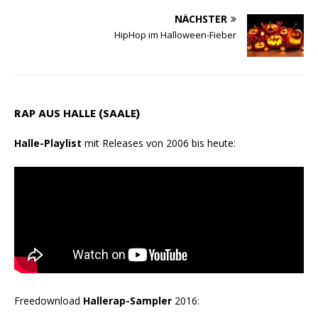
p
a
o
NÄCHSTER
p
m
k
HipHop im Halloween-Fieber
RAP AUS HALLE (SAALE)
Halle-Playlist
mit Releases von 2006 bis heute:
Freedownload
Hallerap-Sampler
2016: