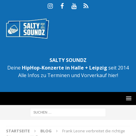
SALTY SOUNDZ
Deine
HipHop-Konzerte in Halle + Leipzig
seit 2014
Alle Infos zu Terminen und Vorverkauf hier!
STARTSEITE
BLOG
Frank Leone verbreitet die richtige