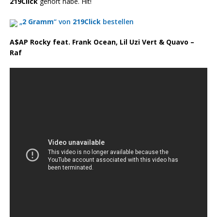
219Click
gehört habe. Hit!
„
2 Gramm
“ von
219Click
bestellen
A$AP Rocky feat. Frank Ocean, Lil Uzi Vert & Quavo –
Raf