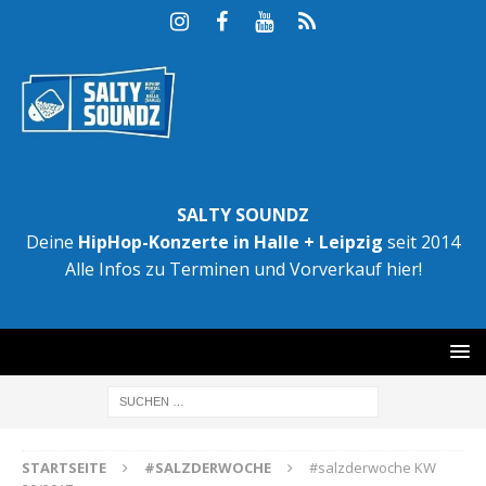
SALTY SOUNDZ
Deine
HipHop-Konzerte in Halle + Leipzig
seit 2014
Alle Infos zu Terminen und Vorverkauf hier!
STARTSEITE
#SALZDERWOCHE
#salzderwoche KW