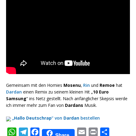
Gemeinsam mit den Homies
Mosenu
,
Rin
und
Remoe
hat
Dardan
einen Remix zu seinem kleinen Hit „
10 Euro
Samsung
“ ins Netz gestellt. Nach anfänglicher Skepsis werde
ich immer mehr zum Fan von
Dardans
Musik.
„
Hallo Deutschrap
“ von
Dardan
bestellen
W
T
F
E
P
T
Share