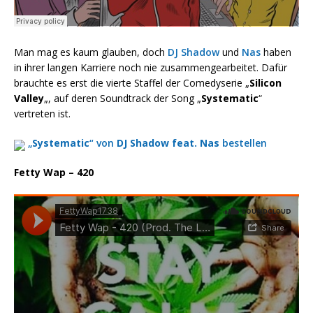
Man mag es kaum glauben, doch
DJ Shadow
und
Nas
haben
in ihrer langen Karriere noch nie zusammengearbeitet. Dafür
brauchte es erst die vierte Staffel der Comedyserie „
Silicon
Valley
„, auf deren Soundtrack der Song „
Systematic
“
vertreten ist.
„
Systematic
“ von
DJ Shadow feat. Nas
bestellen
Fetty Wap – 420