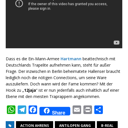
Dass es die Ein-Mann-Armee
Hartmann
beattechnisch mit
Deutschlands Trapelite aufnehmen kann, steht für außer
Frage. Der inzwischen in Berlin beheimatete Hallenser braucht
lediglich noch die nötigen Connections, um seine Ware
auszuliefern. Doch wann wird der Fame kommen? Mit der
Hook zu „
12jaja
“ ist er nun jedenfalls auch inhaltlich auf einer
Ebene mit den meisten Traprappern angekommen.
W
T
F
E
P
T
Share
h
e
a
m
r
e
ACTION AHRENS
ANTILOPEN GANG
B-REAL
a
l
c
a
i
i