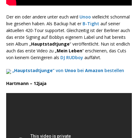
Der ein oder andere unter euch wird
Unoo
vielleicht schonmal
live gesehen haben. Als Backup hat er
B-Tight
auf seiner
aktuellen 420-Tour supportet. Gleichzeitig ist der Berliner auch
das erste Signing auf Bobbys eigenem Label und hat bereits
sein Album „
Hauptstadtjunge
“ veröffentlicht. Nun ist endlich
auch das erste Video zu „
Mein Leben
“ erschienen, das Cuts
von keinem Geringeren als
DJ RUDboy
auffährt.
„
Hauptstadtjunge
“ von
Unoo
bei
Amazon
bestellen
Hartmann – 12jaja