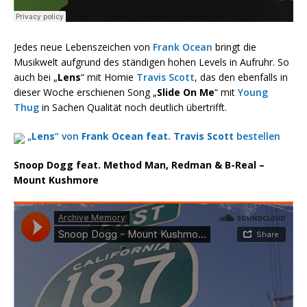
Jedes neue Lebenszeichen von
Frank Ocean
bringt die
Musikwelt aufgrund des ständigen hohen Levels in Aufruhr. So
auch bei „
Lens
“ mit Homie
Travis Scott
, das den ebenfalls in
dieser Woche erschienen Song „
Slide On Me
“ mit
Young
Thug
in Sachen Qualität noch deutlich übertrifft.
„
Lens
“ von
Frank Ocean feat. Travis Scott
bestellen
Snoop Dogg feat. Method Man, Redman & B-Real –
Mount Kushmore