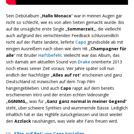
Sein Debütalbum „
Hallo Monaco
“ war in meinen Augen gar
nicht so schlecht, wie es von allen Seiten gemacht wurde. Bis
auf die unsägliche erste Single „
Sommerzeit
„, die vielleicht
auch aufgrund des vernichtenden Feedback schlussendlich
nicht auf der Platte landete, lieferte
Capo
grundsolide ab mit
einigen Ausreißern nach oben wie dem Hit „
Champagner für
alle
“ mit Bruder
Haftbefehl
. Vielleicht war das Album, das
sich damals am aktuellen Sound von
Drake
orientierte 2013
noch etwas seiner Zeit voraus. Vier Jahre später soll nun
endlich der Nachfolger „
Alles auf rot
“ erscheinen und ganz
Deutschland ist inzwischen auf dem Trap-Film
hängengeblieben. Und auch
Capo
rappt auf dem bereits
erschienenen Intro und der ersten echten Videosingle
„
GGNIMG
„, was für „
Ganz ganz normal in meiner Gegend
“
steht, über schwere Synthies und wummernde Bässe. Lediglich
inhaltlich hat er das Highlife zurückgelassen und lässt wieder
den
Azzlack
raushängen, was viele alte Fans freuen wird.
„
Alles auf Rot
“ von
Capo
bestellen