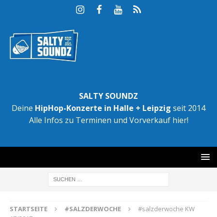
SALTY SOUNDZ
Deine
HipHop-Konzerte in Halle + Leipzig
seit 2014
Alle Infos zu Terminen und Vorverkauf hier!
STARTSEITE
#SALZDERWOCHE
#salzderwoche KW