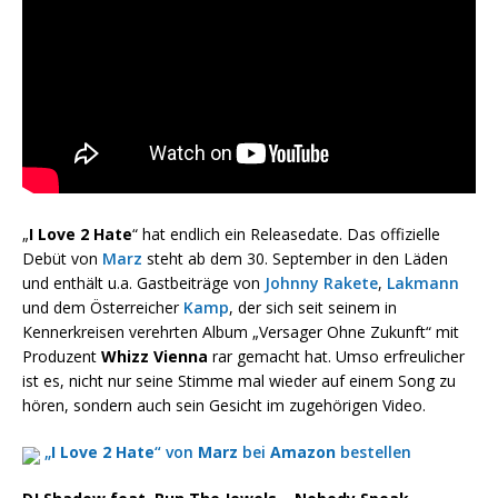
„
I Love 2 Hate
“ hat endlich ein Releasedate. Das offizielle
Debüt von
Marz
steht ab dem 30. September in den Läden
und enthält u.a. Gastbeiträge von
Johnny Rakete
,
Lakmann
und dem Österreicher
Kamp
, der sich seit seinem in
Kennerkreisen verehrten Album „Versager Ohne Zukunft“ mit
Produzent
Whizz Vienna
rar gemacht hat. Umso erfreulicher
ist es, nicht nur seine Stimme mal wieder auf einem Song zu
hören, sondern auch sein Gesicht im zugehörigen Video.
„
I Love 2 Hate
“ von
Marz
bei
Amazon
bestellen