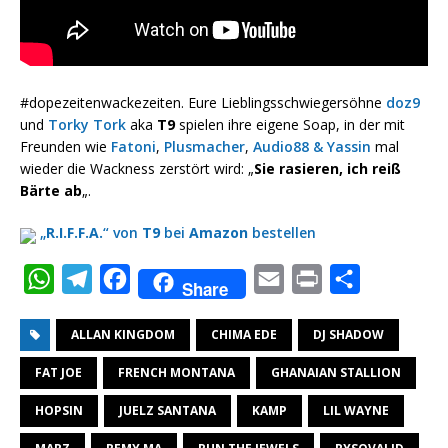
#dopezeitenwackezeiten. Eure Lieblingsschwiegersöhne
doz9
und
Torky Tork
aka
T9
spielen ihre eigene Soap, in der mit
Freunden wie
Fatoni
,
Plusmacher
,
Audio88 & Yassin
mal
wieder die Wackness zerstört wird: „
Sie rasieren, ich reiß
Bärte ab
„.
„
R.I.F.F.A.
“ von
T9
bei
Amazon
bestellen
W
T
F
E
P
T
Share
h
e
a
m
r
e
ALLAN KINGDOM
CHIMA EDE
DJ SHADOW
a
l
c
a
i
i
t
e
e
i
n
l
FAT JOE
FRENCH MONTANA
GHANAIAN STALLION
s
g
b
l
t
e
HOPSIN
JUELZ SANTANA
KAMP
LIL WAYNE
A
r
o
n