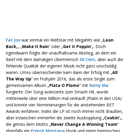
Fat Joe
war einmal ein Weltstar mit Megahits wie „
Lean
Back
„, „
Make It Rain
“ oder „
Get it Poppin‘
„. Doch
irgendwann folgte der unaufhaltsame Abstieg, an dem ein
Beef mit dem damaligen Übermensch
50 Cent
, aber auch die
fehlende Qualität der eigenen Musik nicht ganz unschuldig
waren. Umso überraschender kam dann der Erfolg mit „
All
The Way Up
“ im Frühjahr 2016, das als erste Single zum
gemeinsamen Album „
Plata O Plomo
“ mit
Remy Ma
fungierte. Der Song avancierte zum Smash-Hit, wurde
mittlerweile über eine Million mal verkauft (Platin in den USA)
und konnte vier Nominierungen für die anstehenden BET
Awards einfahren. Indes die LP ist noch immer nicht draußen,
aber inzwischen immerhin die zweite Auskopplung „
Cookin‘
„,
die getreu dem Motto „
Never Change A Winning Team
“
ebenfalls ein
French Montana
Hook und einen hymnischen