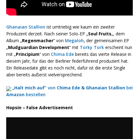
Ghanaian Stallion
ist umtriebig wie kaum ein zweiter
Produzent derzeit. Nach seiner Solo-EP „
Soul Fruits
„, dem
Album „
Regenmacher
“ von
Megaloh
, der gemeinsamen EP
„
Mudguardian Development
“ mit
Torky Tork
erscheint nun
mit „
Principium
“ von
Chima Ede
bereits das vierte Release in
diesem Jahr, für das der Berliner federführend produziert hat.
Ein Releasedate gibt es noch nicht, dafür ist die erste Single
aber bereits äußerst vielversprechend.
„
Halt mich auf
“ von
Chima Ede & Ghanaian Stallion
bei
Amazon
bestellen
Hopsin – False Advertisement