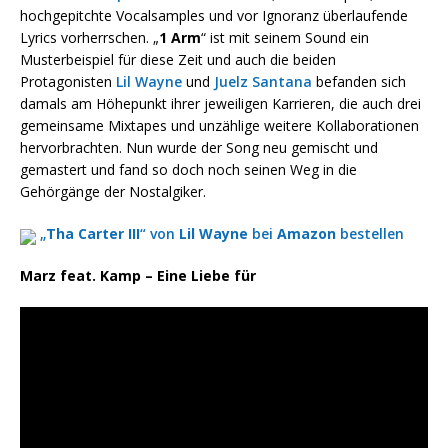
hochgepitchte Vocalsamples und vor Ignoranz überlaufende
Lyrics vorherrschen. „
1 Arm
“ ist mit seinem Sound ein
Musterbeispiel für diese Zeit und auch die beiden
Protagonisten
Lil Wayne
und
Juelz Santana
befanden sich
damals am Höhepunkt ihrer jeweiligen Karrieren, die auch drei
gemeinsame Mixtapes und unzählige weitere Kollaborationen
hervorbrachten. Nun wurde der Song neu gemischt und
gemastert und fand so doch noch seinen Weg in die
Gehörgänge der Nostalgiker.
„
Tha Carter III
“ von
Lil Wayne
bei
Amazon
bestellen
Marz feat. Kamp – Eine Liebe für