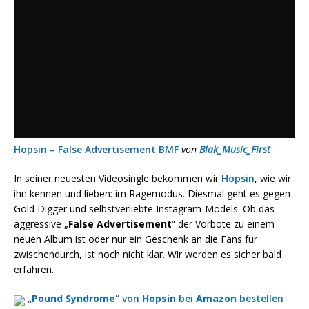
Hopsin – False Advertisement BMF
von
Blak_Music_First
In seiner neuesten Videosingle bekommen wir
Hopsin
, wie wir
ihn kennen und lieben: im Ragemodus. Diesmal geht es gegen
Gold Digger und selbstverliebte Instagram-Models. Ob das
aggressive „
False Advertisement
“ der Vorbote zu einem
neuen Album ist oder nur ein Geschenk an die Fans für
zwischendurch, ist noch nicht klar. Wir werden es sicher bald
erfahren.
„
Pound Syndrome
“ von
Hopsin
bei
Amazon
bestellen