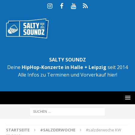
SALTY SOUNDZ
Deine
HipHop-Konzerte in Halle + Leipzig
seit 2014
Alle Infos zu Terminen und Vorverkauf hier!
STARTSEITE
#SALZDERWOCHE
#salzderwoche KW