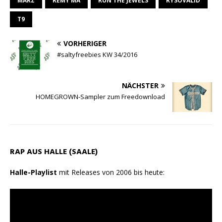
MARZ
REMY MA
RUN THE JEWELS
RYSOVALID
p
a
o
T9
p
m
k
VORHERIGER
#saltyfreebies KW 34/2016
NÄCHSTER
HOMEGROWN-Sampler zum Freedownload
RAP AUS HALLE (SAALE)
Halle-Playlist
mit Releases von 2006 bis heute: