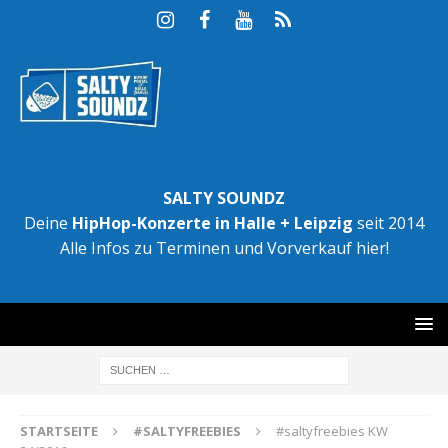
SALTY SOUNDZ
Deine
HipHop-Konzerte in Halle + Leipzig
seit 2014
Alle Infos zu Terminen und Vorverkauf hier!
STARTSEITE
#SALTYFREEBIES
#saltyfreebies KW