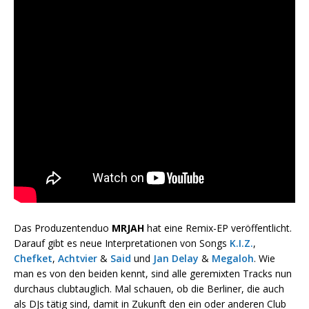
Das Produzentenduo
MRJAH
hat eine Remix-EP veröffentlicht.
Darauf gibt es neue Interpretationen von Songs
K.I.Z.
,
Chefket
,
Achtvier
&
Said
und
Jan Delay
&
Megaloh
. Wie
man es von den beiden kennt, sind alle geremixten Tracks nun
durchaus clubtauglich. Mal schauen, ob die Berliner, die auch
als DJs tätig sind, damit in Zukunft den ein oder anderen Club