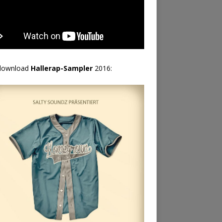
download
Hallerap-Sampler
2016: