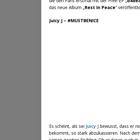
die den Fans erstmal mit der Free-EP „
b4de
das neue Album „
Rest In Peace
“ veröffentli
Juicy J – #MUSTBENICE
Es scheint, als sei
Juicy J
bewusst, dass er nic
bekommt, so stark abzukassieren. Nach dem
seinen zweiten Frühling. Ob er daran auch in