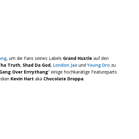
ang
, um die Fans seines Labels
Grand Hustle
auf den
Tha Truth
,
Shad Da God
,
London Jae
und
Young Dro
zu
 Gang Over Errrythang
“ einige hochkarätige Featureparts
edian
Kevin Hart
aka
Chocolate Droppa
.