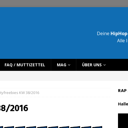
Deine
HipHop-
Alle 
FAQ / MUTTIZETTEL
MAG
ÜBER UNS
RAP 
ltyfreebies KW 38/2016
Halle
38/2016