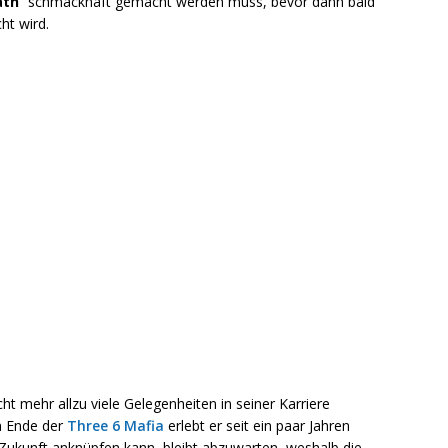
ath
“ schmackhaft gemacht werden muss, bevor dann bald
cht wird.
ht mehr allzu viele Gelegenheiten in seiner Karriere
 Ende der
Three 6 Mafia
erlebt er seit ein paar Jahren
 Zukunft anknüpfen kann, bleibt abzuwarten, weshalb die