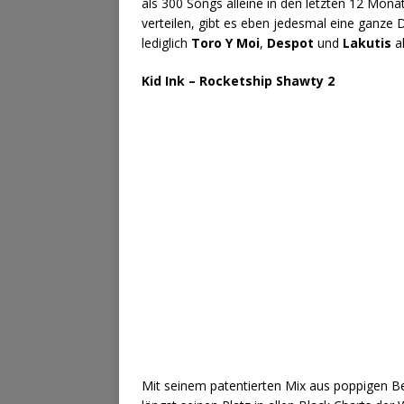
als 300 Songs alleine in den letzten 12 Monat
verteilen, gibt es eben jedesmal eine ganz
lediglich
Toro Y Moi
,
Despot
und
Lakutis
al
Kid Ink – Rocketship Shawty 2
Mit seinem patentierten Mix aus poppigen B