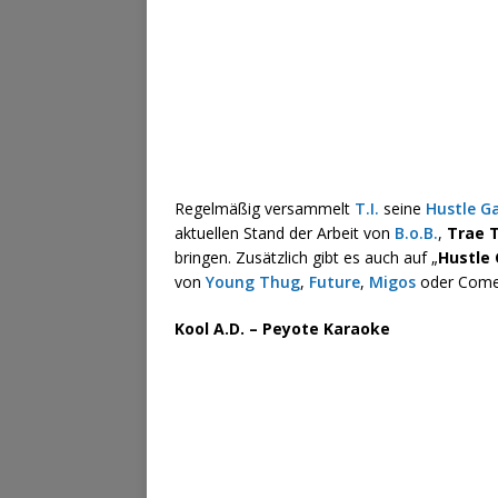
Regelmäßig versammelt
T.I.
seine
Hustle G
aktuellen Stand der Arbeit von
B.o.B.
,
Trae 
bringen. Zusätzlich gibt es auch auf „
Hustle
von
Young Thug
,
Future
,
Migos
oder Com
Kool A.D. – Peyote Karaoke