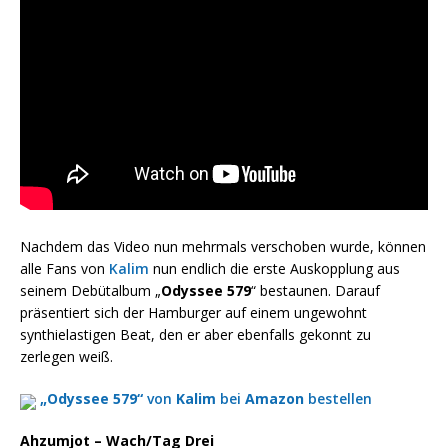
Nachdem das Video nun mehrmals verschoben wurde, können
alle Fans von
Kalim
nun endlich die erste Auskopplung aus
seinem Debütalbum „
Odyssee 579
“ bestaunen. Darauf
präsentiert sich der Hamburger auf einem ungewohnt
synthielastigen Beat, den er aber ebenfalls gekonnt zu
zerlegen weiß.
„Odyssee 579“
von
Kalim
bei
Amazon
bestellen
Ahzumjot – Wach/Tag Drei