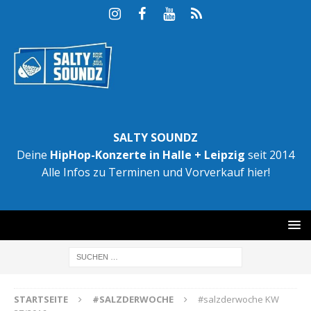
SALTY SOUNDZ
Deine
HipHop-Konzerte in Halle + Leipzig
seit 2014
Alle Infos zu Terminen und Vorverkauf hier!
STARTSEITE
#SALZDERWOCHE
#salzderwoche KW