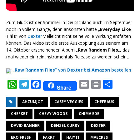
Zum Glück ist der Sommer in Deutschland auch im September
noch in vollem Gange, denn ansonsten hätte „
Everyday Like
This
“ von
Dexter
vielleicht nicht seine volle Wirkung entfalten
können. Das Video ist die erste Auskopplung aus seinem am
14. Oktober erscheinenden Album „
Raw Random Files
„, das
mal wieder ein rein instrumentals Release zu werden scheint.
„Raw Random Files“
von
Dexter
bei
Amazon
bestellen
W
T
F
E
P
T
Share
h
e
a
m
r
e
AHZUMJOT
CASEY VEGGIES
CHEFBAUS
a
l
c
a
i
i
t
e
e
i
n
l
CHEFKET
CHEVY WOODS
CHIMA EDE
s
g
b
l
t
e
DAVID BANNER
DENZEL CURRY
DEXTER
A
r
o
n
EKO FRESH
FAKKT
HAIYTI
MAECKES