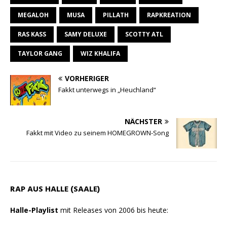
p
a
o
MEGALOH
p
m
k
MUSA
PILLATH
RAPKREATION
RAS KASS
SAMY DELUXE
SCOTTY ATL
TAYLOR GANG
WIZ KHALIFA
VORHERIGER
Fakkt unterwegs in „Heuchland“
NÄCHSTER
Fakkt mit Video zu seinem HOMEGROWN-Song
RAP AUS HALLE (SAALE)
Halle-Playlist
mit Releases von 2006 bis heute: