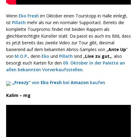
Wenn
Eko Fresh
im Oktober einen Tourstopp in Halle einlegt,
ist
Pillath
mehr als nur ein normaler Supportact. Bereits die
komplette Tourpromo findet mit beiden Rappern als
gleichberechtigte Künstler statt. Da passt es auch ins Bild, dass
es jetzt bereits das zweite Video zur Tour gibt, diesmal
basierend auf dem bekannten Abriss-Samples von „
Ante Up
“
von
M.O.P.
, denn
Eko
und
Pillath
sind „
Live zu gut
„, also
besorgt euch Karten für den
09. Oktober in der Palette an
allen bekannten Vorverkaufsstellen
.
„Freezy“
von
Eko Fresh
bei
Amazon
kaufen
Kalim – mg