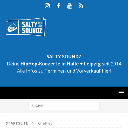
SALTY SOUNDZ
Deine
HipHop-Konzerte in Halle + Leipzig
seit 2014
Alle Infos zu Terminen und Vorverkauf hier!
STARTSEITE
Chefket