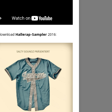
download
Hallerap-Sampler
2016: