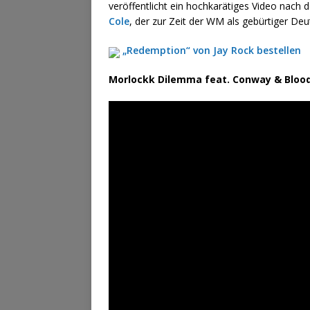
veröffentlicht ein hochkarätiges Video nac
Cole
, der zur Zeit der WM als gebürtiger De
„Redemption“ von Jay Rock bestellen
Morlockk Dilemma feat. Conway & Blood 