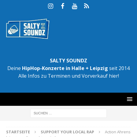
SALTY SOUNDZ
Deine
HipHop-Konzerte in Halle + Leipzig
seit 2014
Alle Infos zu Terminen und Vorverkauf hier!
STARTSEITE
SUPPORT YOUR LOCAL RAP
Action Ahrens