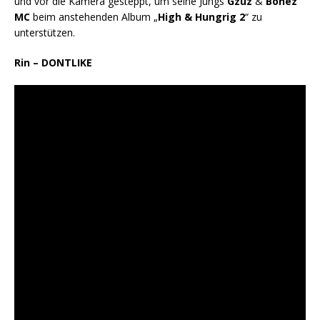
und vor die Kamera gesteppt, um seine Jungs
Gzuz
&
Bonez
MC
beim anstehenden Album „
High & Hungrig 2
“ zu
unterstützen.
Rin – DONTLIKE