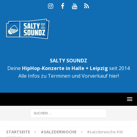
SALTY SOUNDZ
Deine
HipHop-Konzerte in Halle + Leipzig
seit 2014
Alle Infos zu Terminen und Vorverkauf hier!
STARTSEITE
#SALZDERWOCHE
#salzderwoche KW