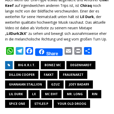
Keef
auf irgendwelchen anderen Trips ist, ist
Chiraq
noch
lange nicht von der Bildfläche verschwunden. Einer der es
weiterhin für seine Heimatstadt unten hält ist
Lil Durk
, der
weiterhin qualitativ hochwertige Musik raushaut. Das aktuelle
Video ist dabei als Vorbote zu seinem neuen Mixtape
„
LilDurk2kX
“ zu sehen und bewegt sich ausnahmsweise eher
in die melancholische Richtung und weg vom großen Turn Up.
W
T
F
E
P
T
Share
h
e
a
m
r
e
BIG K.R.I.T.
BONEZ MC
DEGENHARDT
a
l
c
a
i
i
t
e
e
i
n
l
DILLON COOPER
FAKKT
FRAUENARZT
s
g
b
l
t
e
GHANAIAN STALLION
GZUZ
JOEY BADA$$
A
r
o
n
LIL DURK
LX
MC EIHT
MR. LONG
RIN
p
a
o
SPICE ONE
p
m
k
STYLES P
YOUR OLD DROOG