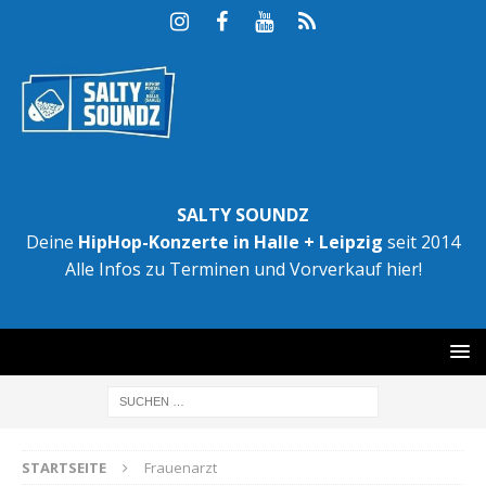
SALTY SOUNDZ
Deine
HipHop-Konzerte in Halle + Leipzig
seit 2014
Alle Infos zu Terminen und Vorverkauf hier!
STARTSEITE
Frauenarzt