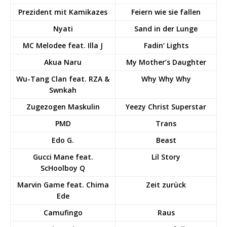
Prezident mit Kamikazes
Feiern wie sie fallen
Nyati
Sand in der Lunge
MC Melodee feat. Illa J
Fadin‘ Lights
Akua Naru
My Mother’s Daughter
Wu-Tang Clan feat. RZA &
Why Why Why
Swnkah
Zugezogen Maskulin
Yeezy Christ Superstar
PMD
Trans
Edo G.
Beast
Gucci Mane feat.
Lil Story
ScHoolboy Q
Marvin Game feat. Chima
Zeit zurück
Ede
Camufingo
Raus