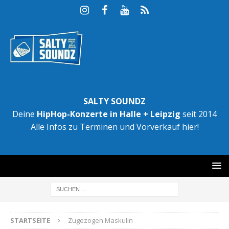
SALTY SOUNDZ
Deine
HipHop-Konzerte in Halle + Leipzig
seit 2014
Alle Infos zu Terminen und Vorverkauf hier!
STARTSEITE
Zugezogen Maskulin