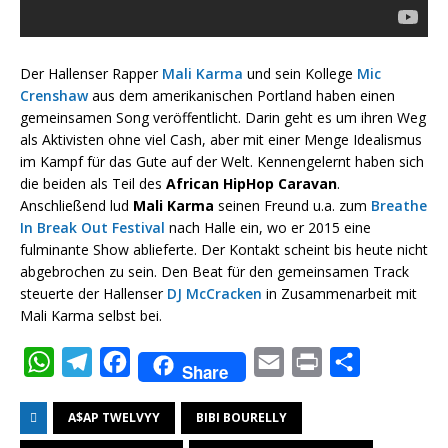
Der Hallenser Rapper
Mali Karma
und sein Kollege
Mic
Crenshaw
aus dem amerikanischen Portland haben einen
gemeinsamen Song veröffentlicht. Darin geht es um ihren Weg
als Aktivisten ohne viel Cash, aber mit einer Menge Idealismus
im Kampf für das Gute auf der Welt. Kennengelernt haben sich
die beiden als Teil des
African HipHop Caravan
.
Anschließend lud
Mali Karma
seinen Freund u.a. zum
Breathe
In Break Out Festival
nach Halle ein, wo er 2015 eine
fulminante Show ablieferte. Der Kontakt scheint bis heute nicht
abgebrochen zu sein. Den Beat für den gemeinsamen Track
steuerte der Hallenser
DJ McCracken
in Zusammenarbeit mit
Mali Karma selbst bei.
W
T
F
E
P
T
Share
h
e
a
m
r
e
A$AP TWELVYY
BIBI BOURELLY
a
l
c
a
i
i