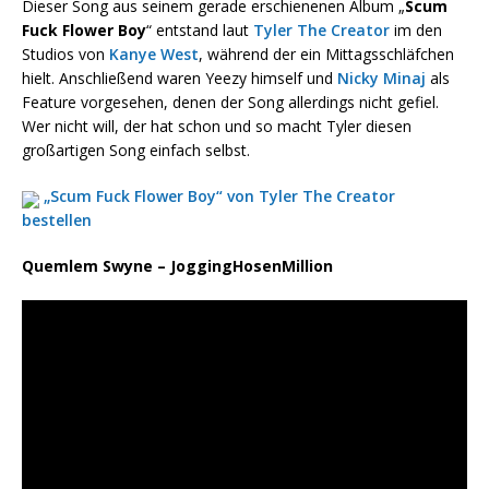
Dieser Song aus seinem gerade erschienenen Album „
Scum
Fuck Flower Boy
“ entstand laut
Tyler The Creator
im den
Studios von
Kanye West
, während der ein Mittagsschläfchen
hielt. Anschließend waren Yeezy himself und
Nicky Minaj
als
Feature vorgesehen, denen der Song allerdings nicht gefiel.
Wer nicht will, der hat schon und so macht Tyler diesen
großartigen Song einfach selbst.
„Scum Fuck Flower Boy“ von Tyler The Creator
bestellen
Quemlem Swyne – JoggingHosenMillion