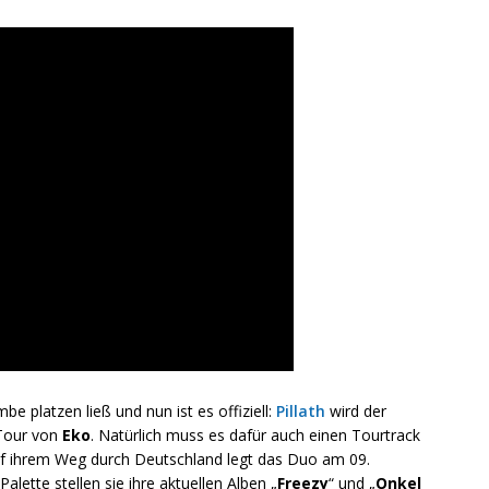
be platzen ließ und nun ist es offiziell:
Pillath
wird der
 Tour von
Eko
. Natürlich muss es dafür auch einen Tourtrack
f ihrem Weg durch Deutschland legt das Duo am 09.
Palette stellen sie ihre aktuellen Alben „
Freezy
“ und „
Onkel