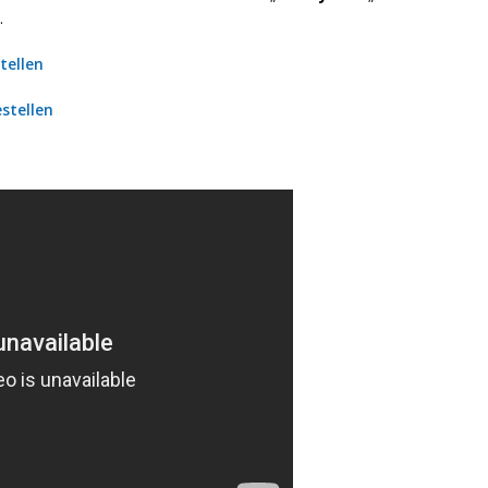
.
tellen
stellen