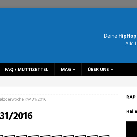
Deine
HipHop-
Alle 
FAQ / MUTTIZETTEL
MAG
ÜBER UNS
RAP 
alzderwoche KW 31/2016
Halle
31/2016