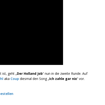
ist, geht „
Der Holland Job
“ nun in die zweite Runde. Auf
hl
aka
Coup
diesmal den Song „
Ich zahle gar nix
“ vor.
estellen