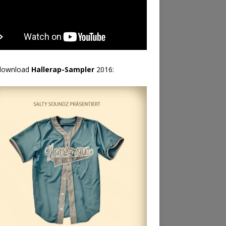
download
Hallerap-Sampler
2016: