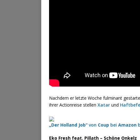
Nachdem er letzte Woche fulminant gestartet 
ihrer Actionreise stellen
Xatar
und
Haftbefe
„Der Holland Job“
von
Coup
bei
Amazon
b
Eko Fresh feat. Pillath – Schöne Onkelz