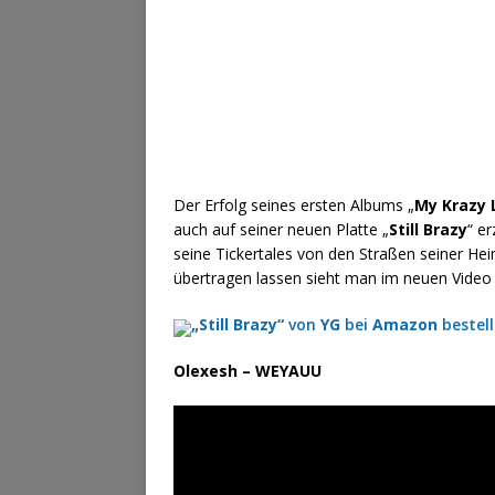
Der Erfolg seines ersten Albums „
My Krazy 
auch auf seiner neuen Platte „
Still Brazy
“ e
seine Tickertales von den Straßen seiner He
übertragen lassen sieht man im neuen Vide
„Still Brazy“
von
YG
bei
Amazon
bestel
Olexesh – WEYAUU