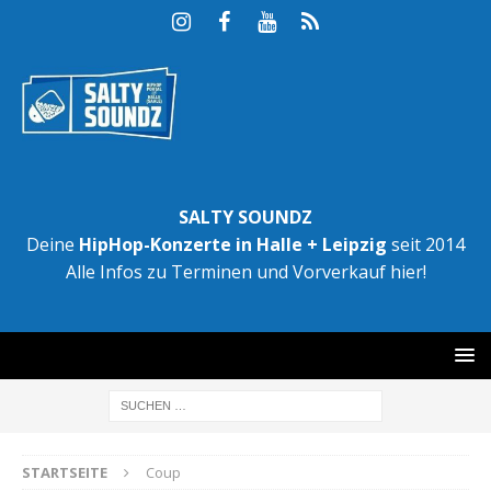
SALTY SOUNDZ
Deine
HipHop-Konzerte in Halle + Leipzig
seit 2014
Alle Infos zu Terminen und Vorverkauf hier!
STARTSEITE
Coup