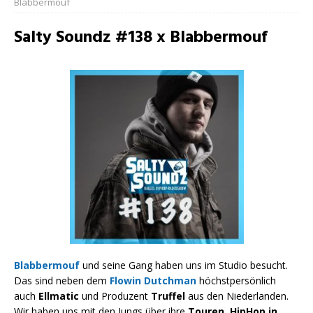
Blabbermouf
Salty Soundz #138 x Blabbermouf
Blabbermouf
und seine Gang haben uns im Studio besucht.
Das sind neben dem
Flowin Dutchman
höchstpersönlich
auch
Ellmatic
und Produzent
Truffel
aus den Niederlanden.
Wir haben uns mit den Jungs über ihre
Touren
,
HipHop in