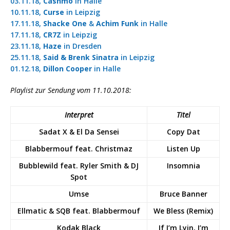
03.11.18,
Cashmo
in Halle
10.11.18,
Curse
in Leipzig
17.11.18,
Shacke One
&
Achim Funk
in Halle
17.11.18,
CR7Z
in Leipzig
23.11.18,
Haze
in Dresden
25.11.18,
Said & Brenk Sinatra
in Leipzig
01.12.18,
Dillon Cooper
in Halle
Playlist zur Sendung vom 11.10.2018:
Interpret
Titel
Sadat X & El Da Sensei
Copy Dat
Blabbermouf feat. Christmaz
Listen Up
Bubblewild feat. Ryler Smith & DJ
Insomnia
Spot
Umse
Bruce Banner
Ellmatic & SQB feat. Blabbermouf
We Bless (Remix)
Kodak Black
If I’m Lyin, I’m