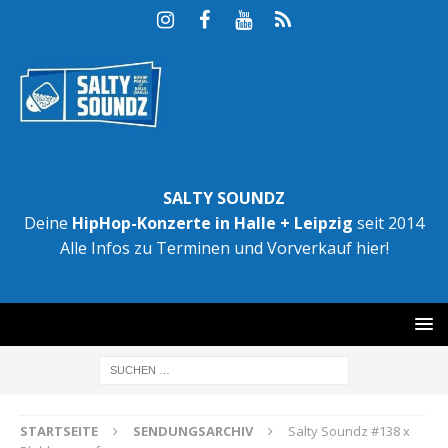
SALTY SOUNDZ
Deine
HipHop-Konzerte in Halle + Leipzig
seit 2014
Alle Infos zu Terminen und Vorverkauf hier!
STARTSEITE
SENDUNGSARCHIV
Salty Soundz #138 x