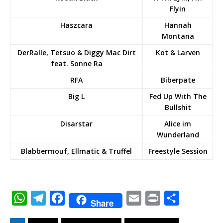
Flyin
Haszcara
Hannah
Montana
DerRalle, Tetsuo & Diggy Mac Dirt
Kot & Larven
feat. Sonne Ra
RFA
Biberpate
Big L
Fed Up With The
Bullshit
Disarstar
Alice im
Wunderland
Blabbermouf, Ellmatic & Truffel
Freestyle Session
W
T
F
E
P
T
Share
h
e
a
m
r
e