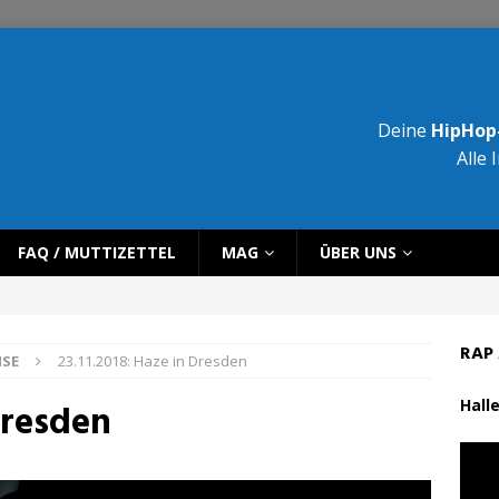
Deine
HipHop-
Alle 
FAQ / MUTTIZETTEL
MAG
ÜBER UNS
RAP 
ISE
23.11.2018: Haze in Dresden
Halle
Dresden