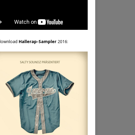
download
Hallerap-Sampler
2016: