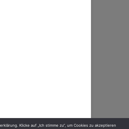
AM
FACEBOOK
YOUTUBE
MIXCLOUD
klärung. Klicke auf „Ich stimme zu“, um Cookies zu akzeptieren