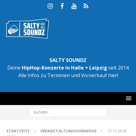
SALTY SOUNDZ
Deine
HipHop-Konzerte in Halle + Leipzig
seit 2014
Alle Infos zu Terminen und Vorverkauf hier!
STARTSEITE
VERANSTALTUNGSHINWEISE
17.11.2018: