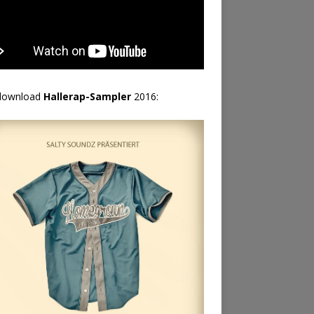
download
Hallerap-Sampler
2016: