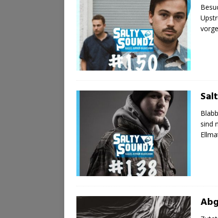
Besu
Upstr
vorg
Sal
Blabb
sind 
Ellma
Abg