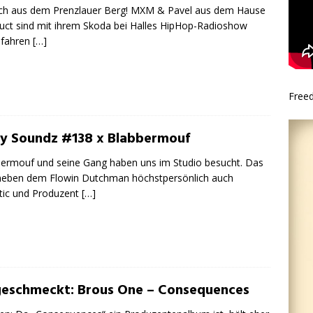
ch aus dem Prenzlauer Berg! MXM & Pavel aus dem Hause
uct sind mit ihrem Skoda bei Halles HipHop-Radioshow
efahren
[…]
Free
ty Soundz #138 x Blabbermouf
ermouf und seine Gang haben uns im Studio besucht. Das
neben dem Flowin Dutchman höchstpersönlich auch
tic und Produzent
[…]
eschmeckt: Brous One – Consequences