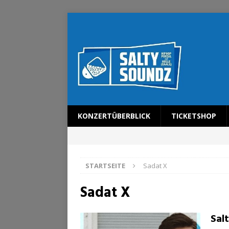
KONZERTÜBERBLICK
TICKETSHOP
STARTSEITE
Sadat X
Sadat X
Sal