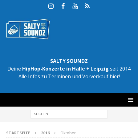
SALTY SOUNDZ
Deine
HipHop-Konzerte in Halle + Leipzig
seit 2014
Alle Infos zu Terminen und Vorverkauf hier!
STARTSEITE
2016
Oktober