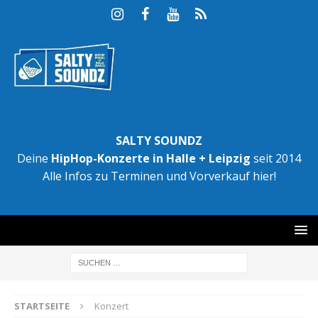
SALTY SOUNDZ
Deine
HipHop-Konzerte in Halle + Leipzig
seit 2014
Alle Infos zu Terminen und Vorverkauf hier!
STARTSEITE
Konzert