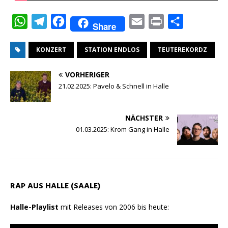
W
T
F
E
P
T
Share
h
e
a
m
r
e
KONZERT
STATION ENDLOS
TEUTEREKORDZ
a
l
c
a
i
i
t
e
e
i
n
l
VORHERIGER
s
g
b
l
t
e
21.02.2025: Pavelo & Schnell in Halle
A
r
o
n
p
a
o
NÄCHSTER
p
m
k
01.03.2025: Krom Gang in Halle
RAP AUS HALLE (SAALE)
Halle-Playlist
mit Releases von 2006 bis heute: