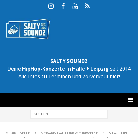
SALTY SOUNDZ
Deine
HipHop-Konzerte in Halle + Leipzig
seit 2014
Alle Infos zu Terminen und Vorverkauf hier!
STARTSEITE
VERANSTALTUNGSHINWEISE
STATION