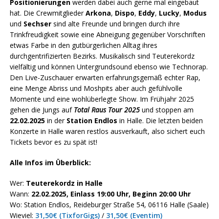
Positionierungen
werden dabei auch gerne mal eingebaut
hat. Die Crewmitglieder
Arkona
,
Dispo
,
Eddy
,
Lucky
,
Modus
und
Sechser
sind alte Freunde und bringen durch ihre
Trinkfreudigkeit sowie eine Abneigung gegenüber Vorschriften
etwas Farbe in den gutbürgerlichen Alltag ihres
durchgentrifizierten Bezirks. Musikalisch sind Teuterekordz
vielfältig und können Untergrundsound ebenso wie Technorap.
Den Live-Zuschauer erwarten erfahrungsgemäß echter Rap,
eine Menge Abriss und Moshpits aber auch gefühlvolle
Momente und eine wohlüberlegte Show. Im Frühjahr 2025
gehen die Jungs auf
Total Raus Tour 2025
und stoppen am
22.02.2025
in der
Station Endlos
in Halle. Die letzten beiden
Konzerte in Halle waren restlos ausverkauft, also sichert euch
Tickets bevor es zu spät ist!
Alle Infos im Überblick:
Wer:
Teuterekordz in Halle
Wann:
22.02.2025, Einlass 19:00 Uhr, Beginn 20:00 Uhr
Wo: Station Endlos, Reideburger Straße 54, 06116 Halle (Saale)
Wieviel:
31,50€ (TixforGigs)
/
31,50€ (Eventim)