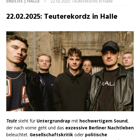
ENDLOS | HALLE
22.02.2025: Teuterekordz in Halle
22.02.2025: Teuterekordz in Halle
Teute
steht für
Untergrundrap
mit
hochwertigem Sound
,
der nach vorne geht und das
exzessive Berliner Nachtleben
beleuchtet.
Gesellschaftskritik
oder
politische