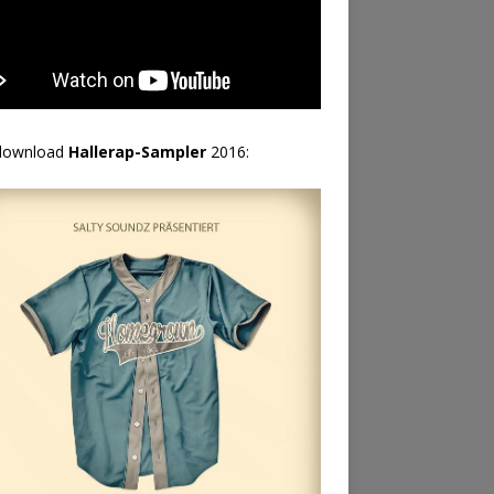
download
Hallerap-Sampler
2016: