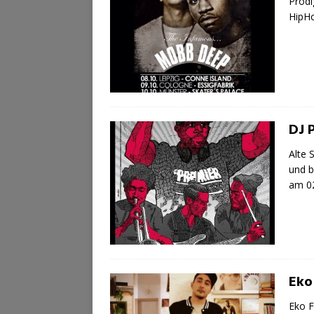
Prodi
HipHo
DJ 
Alte 
und 
am 02
Eko
Eko F