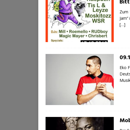
Bit
Zum 1
Jam“ 
[…]
09.1
Eko F
Deuts
Musik
Mob