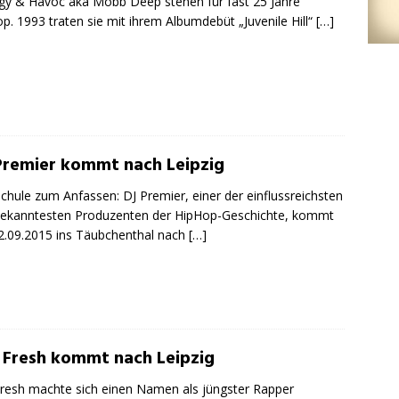
gy & Havoc aka Mobb Deep stehen für fast 25 Jahre
p. 1993 traten sie mit ihrem Albumdebüt „Juvenile Hill“
[…]
Premier kommt nach Leipzig
Schule zum Anfassen: DJ Premier, einer der einflussreichsten
bekanntesten Produzenten der HipHop-Geschichte, kommt
.09.2015 ins Täubchenthal nach
[…]
 Fresh kommt nach Leipzig
resh machte sich einen Namen als jüngster Rapper