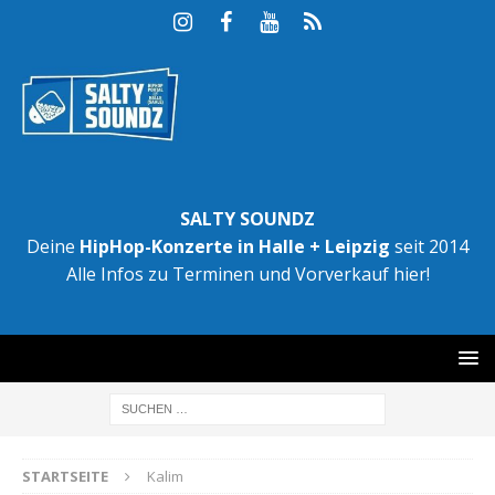
SALTY SOUNDZ
Deine
HipHop-Konzerte in Halle + Leipzig
seit 2014
Alle Infos zu Terminen und Vorverkauf hier!
STARTSEITE
Kalim