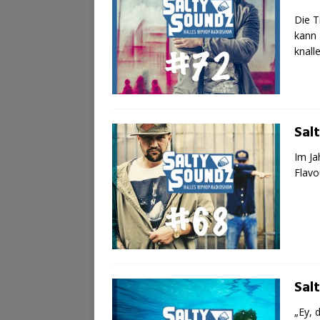
Die T
kann 
knall
Sal
Im Ja
Flavo
Sal
„Ey, 