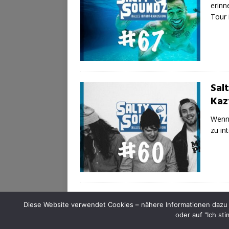
erinn
Tour 
Sal
Kaz
Wenn 
zu in
Diese Website verwendet Cookies – nähere Informationen dazu u
oder auf "Ich st
SALTY SOUNDZ - HipHop-Events in Halle (Saale) | C