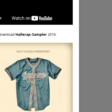
download
Hallerap-Sampler
2016: