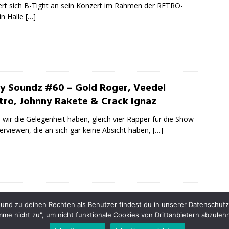
ert sich B-Tight an sein Konzert im Rahmen der RETRO-
in Halle
[…]
ty Soundz #60 – Gold Roger, Veedel
tro, Johnny Rakete & Crack Ignaz
wir die Gelegenheit haben, gleich vier Rapper für die Show
terviewen, die an sich gar keine Absicht haben,
[…]
INSTAGR
nd zu deinen Rechten als Benutzer findest du in unserer Datenschutzer
imme nicht zu", um nicht funktionale Cookies von Drittanbietern abzuleh
opyright © 2013 - 2025