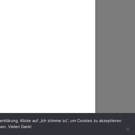
AM
FACEBOOK
YOUTUBE
MIXCLOUD
klärung. Klicke auf „Ich stimme zu“, um Cookies zu akzeptieren
nen. Vielen Dank!