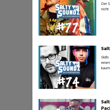
Der S
nicht
Sal
Skill
einer
kau
Sal
Pac