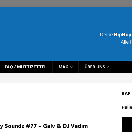
Deine
HipHop-
Alle 
FAQ / MUTTIZETTEL
MAG
ÜBER UNS
RAP 
Halle
ty Soundz #77 – Galv & DJ Vadim