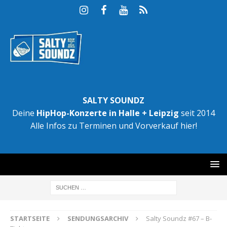
SALTY SOUNDZ
Deine
HipHop-Konzerte in Halle + Leipzig
seit 2014
Alle Infos zu Terminen und Vorverkauf hier!
STARTSEITE
SENDUNGSARCHIV
Salty Soundz #67 – B-