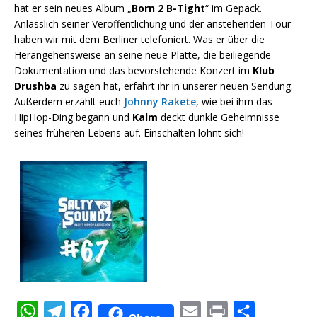
hat er sein neues Album „
Born 2 B-Tight
“ im Gepäck.
Anlässlich seiner Veröffentlichung und der anstehenden Tour
haben wir mit dem Berliner telefoniert. Was er über die
Herangehensweise an seine neue Platte, die beiliegende
Dokumentation und das bevorstehende Konzert im
Klub
Drushba
zu sagen hat, erfahrt ihr in unserer neuen Sendung.
Außerdem erzählt euch
Johnny Rakete
, wie bei ihm das
HipHop-Ding begann und
Kalm
deckt dunkle Geheimnisse
seines früheren Lebens auf. Einschalten lohnt sich!
W
T
F
E
P
T