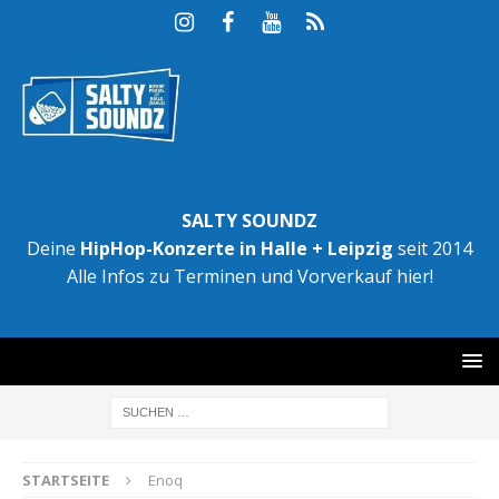
SALTY SOUNDZ
Deine
HipHop-Konzerte in Halle + Leipzig
seit 2014
Alle Infos zu Terminen und Vorverkauf hier!
STARTSEITE
Enoq