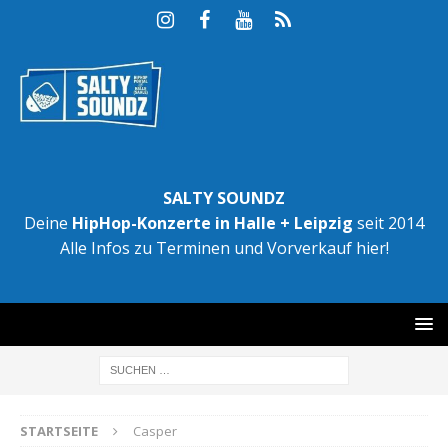
SALTY SOUNDZ
Deine
HipHop-Konzerte in Halle + Leipzig
seit 2014
Alle Infos zu Terminen und Vorverkauf hier!
STARTSEITE
Casper