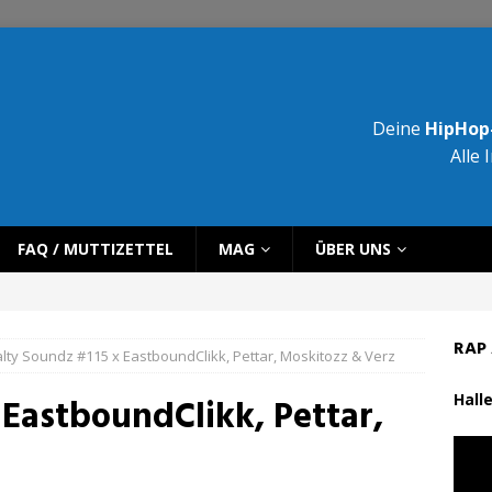
Deine
HipHop-
Alle 
FAQ / MUTTIZETTEL
MAG
ÜBER UNS
RAP 
lty Soundz #115 x EastboundClikk, Pettar, Moskitozz & Verz
Halle
 EastboundClikk, Pettar,