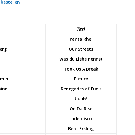
bestellen
Titel
Panta Rhei
Ferg
Our Streets
Was du Liebe nennst
Took Us A Break
rmin
Future
hine
Renegades of Funk
Uuuh!
On Da Rise
Inderdisco
Beat Erkling