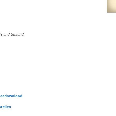
lle und Umland:
reedownload
tellen