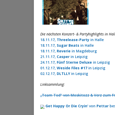
Die nächsten Konzert- & Partyhighlights in Ha
18.11.17,
Threelease-Party
in Halle
18.11.17,
Sugar Beats
in Halle
18.11.17,
Reverie
in Magdeburg
21.11.17,
Casper
in Leipzig
24.11.17,
Fünf Sterne Deluxe
in Leipzig
01.12.17,
Weside Files #17
in Leipzig
02.12.17,
DLTLLY
in Leipzig
Linksammlung:
„Team Tod“ von Moskitozz & Verz zum F
Get Happy Or Die Cryin‘
von
Pettar
bes