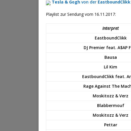
Tesla & Gogh
von der
EastboundClikk
Playlist zur Sendung vom 16.11.2017:
Interpret
EastboundClikk
DJ Premier feat. A$AP 
Bausa
Lil Kim
EastboundClikk feat. A
Rage Against The Mac
Moskitozz & Verz
Blabbermouf
Moskitozz & Verz
Pettar