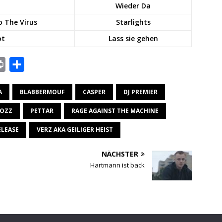
Wieder Da
o The Virus
Starlights
ot
Lass sie gehen
P
T
r
e
A
BLABBERMOUF
CASPER
DJ PREMIER
i
i
n
l
TOZZ
PETTAR
RAGE AGAINST THE MACHINE
t
e
ELEASE
VERZ AKA GEILIGER HEIST
n
NÄCHSTER
Hartmann ist back