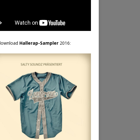
download
Hallerap-Sampler
2016: