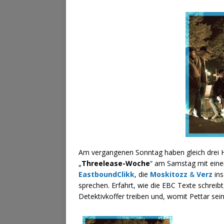
Am vergangenen Sonntag haben gleich drei Ha
„
Threelease-Woche
“ am Samstag mit ein
EastboundClikk
, die
Moskitozz
&
Verz
ins
sprechen. Erfahrt, wie die EBC Texte schrei
Detektivkoffer treiben und, womit Pettar sein