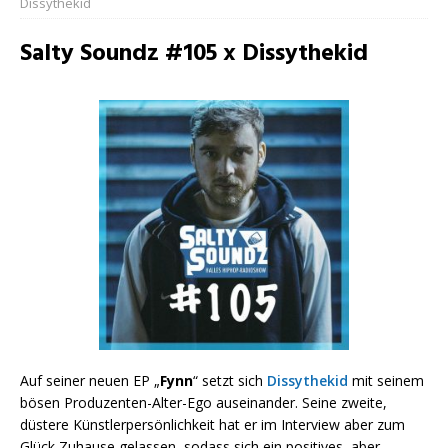
Dissythekid
Salty Soundz #105 x Dissythekid
Auf seiner neuen EP „
Fynn
“ setzt sich
Dissythekid
mit seinem
bösen Produzenten-Alter-Ego auseinander. Seine zweite,
düstere Künstlerpersönlichkeit hat er im Interview aber zum
Glück Zuhause gelassen, sodass sich ein positives, aber