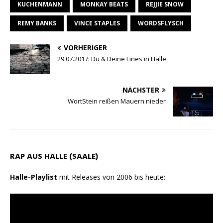
KUCHENMANN
MONKAY BEATS
REJJIE SNOW
p
a
o
REMY BANKS
p
m
k
VINCE STAPLES
WORDSFLYSCH
VORHERIGER
29.07.2017: Du & Deine Lines in Halle
NÄCHSTER
WortStein reißen Mauern nieder
RAP AUS HALLE (SAALE)
Halle-Playlist
mit Releases von 2006 bis heute: