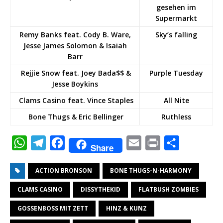
gesehen im
Supermarkt
Remy Banks feat. Cody B. Ware,
Sky’s falling
Jesse James Solomon & Isaiah
Barr
Rejjie Snow feat. Joey Bada$$ &
Purple Tuesday
Jesse Boykins
Clams Casino feat. Vince Staples
All Nite
Bone Thugs & Eric Bellinger
Ruthless
W
T
F
E
P
T
Share
h
e
a
m
r
e
ACTION BRONSON
BONE THUGS-N-HARMONY
a
l
c
a
i
i
t
e
e
i
n
l
CLAMS CASINO
DISSYTHEKID
FLATBUSH ZOMBIES
s
g
b
l
t
e
GOSSENBOSS MIT ZETT
HINZ & KUNZ
A
r
o
n