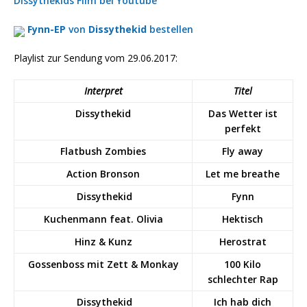
Dissythekids Film bei Youtube
Fynn-EP
von
Dissythekid
bestellen
Playlist zur Sendung vom 29.06.2017:
Interpret
Titel
Dissythekid
Das Wetter ist
perfekt
Flatbush Zombies
Fly away
Action Bronson
Let me breathe
Dissythekid
Fynn
Kuchenmann feat. Olivia
Hektisch
Hinz & Kunz
Herostrat
Gossenboss mit Zett & Monkay
100 Kilo
schlechter Rap
Dissythekid
Ich hab dich