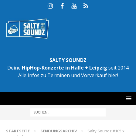
SALTY SOUNDZ
Deine
HipHop-Konzerte in Halle + Leipzig
seit 2014
Alle Infos zu Terminen und Vorverkauf hier!
STARTSEITE
SENDUNGSARCHIV
Salty Soundz #105 x