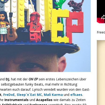
Free
und
DJ
, hat mit der
ON EP
sein erstes Lebenszeichen über
 selbstgebauten funky Beats, mal mehr in Richtung
erwarten euch darauf. Lyrisch veredelt wurden von den Gast-
t
,
FreDoE
,
Sleep`n´Eat MC
,
Mali Karma
und
efkaes
.
che
Instrumentals
und
Acapellas
wie damals zu Zeiten
as
Fröhlichkeit
und
Funkyness
vermittelt. Eine zweite EP