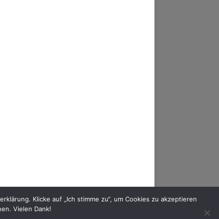
AM
FACEBOOK
YOUTUBE
MIXCLOUD
klärung. Klicke auf „Ich stimme zu“, um Cookies zu akzeptieren
nen. Vielen Dank!