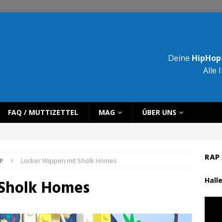
Deine
HipHop-
Alle 
FAQ / MUTTIZETTEL
MAG
ÜBER UNS
RAP 
P
Locker Wippen mit Sholk Homes
Halle
 Sholk Homes