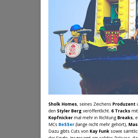
Sholk Homes
, seines Zeichens
Produzent
den
Styler Berg
veröffentlicht.
6 Tracks
mit
Kopfnicker
mal mehr in Richtung
Breaks
, 
MCs
Be$$er
(lange nicht mehr gehört),
Mas
Dazu gibts Cuts von
Kay Funk
sowie sämtli
der Single. Insgesamt ein solides Release, d