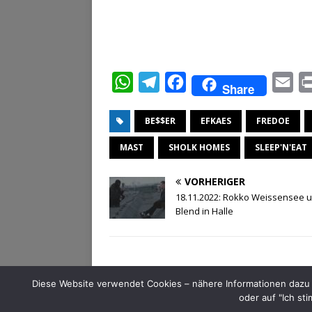
W
T
F
E
Share
h
e
a
m
BE$$ER
EFKAES
FREDOE
a
l
c
a
t
e
e
i
MAST
SHOLK HOMES
SLEEP'N'EAT
s
g
b
l
VORHERIGER
A
r
o
18.11.2022: Rokko Weissensee 
p
a
o
Blend in Halle
p
m
k
Diese Website verwendet Cookies – nähere Informationen dazu u
oder auf "Ich st
SALTY SOUNDZ - HipHop-Events in Halle (Saale) | C