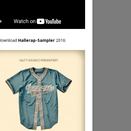
download
Hallerap-Sampler
2016: