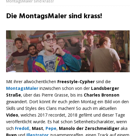
MontagsMaler sind krass!
Die MontagsMaler sind krass!
Mit ihrer allwöchentlichen
Freestyle-Cypher
sind die
MontagsMaler
inzwischen schon von der
Landsberger
Straße
, über das Pierre Grasse, bis ins
Charles Bronson
gewandert. Dort könnt ihr euch jeden Montag ein Bild von den
Skills und Styles des Clans machen! So auch im aktuellen
Video
, welches 2017 recordet, 2018 gefilmt und dieser Tage
veröffentlicht wurde. Es hat schon Seltenheitscharakter, wenn
sich
FredoE
,
Mast
,
Pepe
,
Manolo der Zerschmeidiger
aka
Buxn
und
Illestrator
zusammenraffen, einen Track auf einem