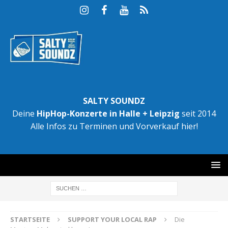
SALTY SOUNDZ
Deine
HipHop-Konzerte in Halle + Leipzig
seit 2014
Alle Infos zu Terminen und Vorverkauf hier!
STARTSEITE
SUPPORT YOUR LOCAL RAP
Die