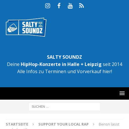
SALTY SOUNDZ
Deine
HipHop-Konzerte in Halle + Leipzig
seit 2014
Alle Infos zu Terminen und Vorverkauf hier!
STARTSEITE
SUPPORT YOUR LOCAL RAP
Bensn lässt