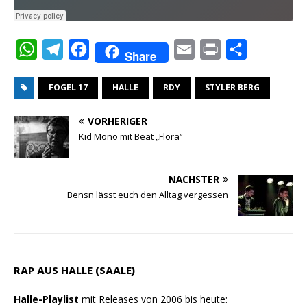
W
T
F
E
P
T
Share
h
e
a
m
r
e
FOGEL 17
HALLE
RDY
STYLER BERG
a
l
c
a
i
i
t
e
e
i
n
l
VORHERIGER
s
g
b
l
t
e
Kid Mono mit Beat „Flora“
A
r
o
n
p
a
o
NÄCHSTER
p
m
k
Bensn lässt euch den Alltag vergessen
RAP AUS HALLE (SAALE)
Halle-Playlist
mit Releases von 2006 bis heute: