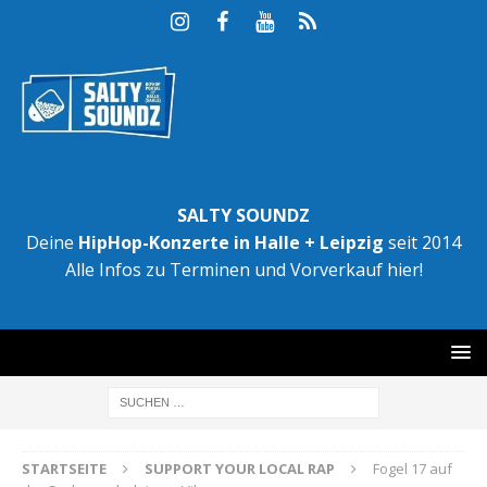
SALTY SOUNDZ
Deine
HipHop-Konzerte in Halle + Leipzig
seit 2014
Alle Infos zu Terminen und Vorverkauf hier!
STARTSEITE
SUPPORT YOUR LOCAL RAP
Fogel 17 auf