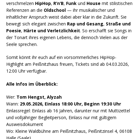
verschmelzen
HipHop
,
R’n‘B
,
Funk
und
House
mit stilistischen
Referenzen an die
Oldschool
— ihr musikalischer und
inhaltlicher Anspruch weist dabei aber klar in die Zukunft. Sie
bewegt sich elegant zwischen
Rap und Gesang
,
Straße und
Poesie
,
Härte und Verletzlichkeit
. So erschafft sie Songs in
der Tonart ihres eigenen Lebens, die dennoch Vielen aus der
Seele sprechen.
Somit könnt ihr euch auf ein vorsommerliches HipHop-
Highlight am Peißnitzhaus freuen, Tickets sind ab 04.03.2026,
12:00 Uhr verfügbar.
Alle Infos im Überblick:
Wer:
Tom Hengst, Alyzah
Wann:
29.05.2026, Einlass 18:00 Uhr, Beginn 19:30 Uhr
Einlassregel: Einlass ab 16 Jahren, darunter nur mit Muttizettel
und volljähriger Begleitperson, Einlass nur mit gültigem
Ausweisdokument
Wo: Kleine Waldbühne am Peißnitzhaus, Peißnitzinsel 4, 06108
Halle (Saale)