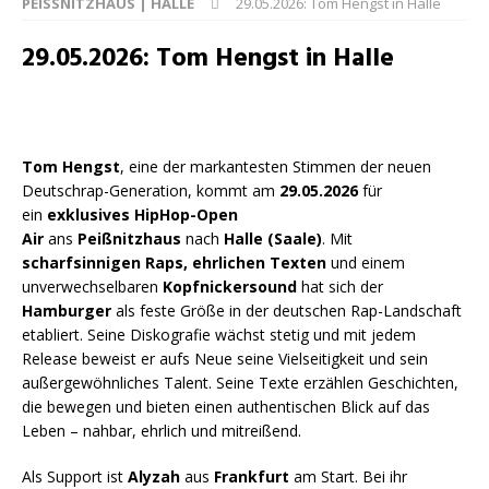
PEISSNITZHAUS | HALLE
29.05.2026: Tom Hengst in Halle
29.05.2026: Tom Hengst in Halle
Tom Hengst
, eine der markantesten Stimmen der neuen
Deutschrap-Generation, kommt am
29.05.2026
für
ein
exklusives HipHop-Open
Air
ans
Peißnitzhaus
nach
Halle (Saale)
. Mit
scharfsinnigen Raps,
ehrlichen Texten
und einem
unverwechselbaren
Kopfnickersound
hat sich der
Hamburger
als feste Größe in der deutschen Rap-Landschaft
etabliert. Seine Diskografie wächst stetig und mit jedem
Release beweist er aufs Neue seine Vielseitigkeit und sein
außergewöhnliches Talent. Seine Texte erzählen Geschichten,
die bewegen und bieten einen authentischen Blick auf das
Leben – nahbar, ehrlich und mitreißend.
Als Support ist
Alyzah
aus
Frankfurt
am Start. Bei ihr