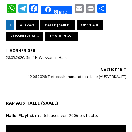
W
T
F
E
P
T
Share
h
e
a
m
r
e
ALYZAH
HALLE (SAALE)
OPEN AIR
a
l
c
a
i
i
t
e
e
i
n
l
PEISSNITZHAUS
TOM HENGST
s
g
b
l
t
e
VORHERIGER
A
r
o
n
28.05.2026: Smif-N-Wessun in Halle
p
a
o
NÄCHSTER
p
m
k
12.06.2026: Tiefbasskommando in Halle (AUSVERKAUFT)
RAP AUS HALLE (SAALE)
Halle-Playlist
mit Releases von 2006 bis heute: