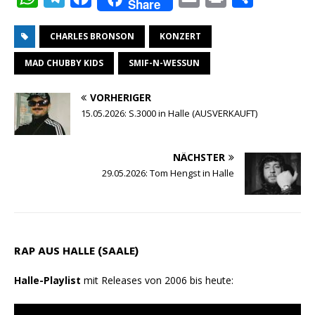
Share
h
e
a
m
r
e
CHARLES BRONSON
KONZERT
a
l
c
a
i
i
t
e
e
i
n
l
MAD CHUBBY KIDS
SMIF-N-WESSUN
s
g
b
l
t
e
VORHERIGER
A
r
o
n
15.05.2026: S.3000 in Halle (AUSVERKAUFT)
p
a
o
p
m
k
NÄCHSTER
29.05.2026: Tom Hengst in Halle
RAP AUS HALLE (SAALE)
Halle-Playlist
mit Releases von 2006 bis heute: