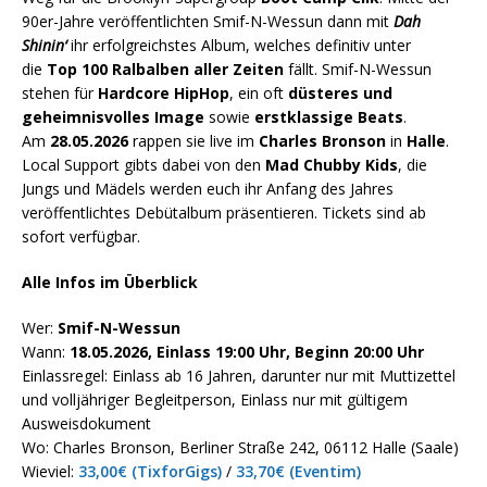
90er-Jahre veröffentlichten Smif-N-Wessun dann mit
Dah
Shinin‘
ihr erfolgreichstes Album, welches definitiv unter
die
Top 100 Ralbalben aller Zeiten
fällt. Smif-N-Wessun
stehen für
Hardcore HipHop
, ein oft
düsteres und
geheimnisvolles Image
sowie
erstklassige Beats
.
Am
28.05.2026
rappen sie live im
Charles Bronson
in
Halle
.
Local Support gibts dabei von den
Mad Chubby Kids
, die
Jungs und Mädels werden euch ihr Anfang des Jahres
veröffentlichtes Debütalbum präsentieren. Tickets sind ab
sofort verfügbar.
Alle Infos im Überblick
Wer:
Smif-N-Wessun
Wann:
18.05.2026, Einlass 19:00 Uhr, Beginn 20:00 Uhr
Einlassregel: Einlass ab 16 Jahren, darunter nur mit Muttizettel
und volljähriger Begleitperson, Einlass nur mit gültigem
Ausweisdokument
Wo: Charles Bronson, Berliner Straße 242, 06112 Halle (Saale)
Wieviel:
33,00€ (TixforGigs)
/
33,70€ (Eventim)