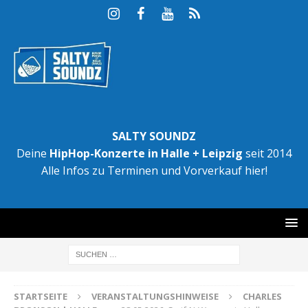
SALTY SOUNDZ
Deine
HipHop-Konzerte in Halle + Leipzig
seit 2014
Alle Infos zu Terminen und Vorverkauf hier!
STARTSEITE
VERANSTALTUNGSHINWEISE
CHARLES