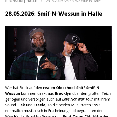
BRONSON | HALLE
28.05.2026: Smif-N-Wessun in Halle
28.05.2026: Smif-N-Wessun in Halle
Wer hat Bock auf den
realen Oldschool-Shit
?
Smif-N-
Wessun
kommen direkt aus
Brooklyn
über den großen Teich
geflogen und versorgen euch auf
Love Not War T
o
ur
mit ihrem
Sound.
Tek
und
Steele
, so die beiden MCs, traten 1993
erstmalich musikalisch in Erscheinung und begradeten den
Weg für die Brooklyn-Supergroup
Boot Camp Clik
. Mitte der